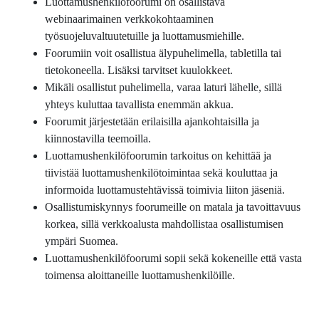
Luottamushenkilöfoorumi on osallistava
webinaarimainen verkkokohtaaminen
työsuojeluvaltuutetuille ja luottamusmiehille.
Foorumiin voit osallistua älypuhelimella, tabletilla tai
tietokoneella. Lisäksi tarvitset kuulokkeet.
Mikäli osallistut puhelimella, varaa laturi lähelle, sillä
yhteys kuluttaa tavallista enemmän akkua.
Foorumit järjestetään erilaisilla ajankohtaisilla ja
kiinnostavilla teemoilla.
Luottamushenkilöfoorumin tarkoitus on kehittää ja
tiivistää luottamushenkilötoimintaa sekä kouluttaa ja
informoida luottamustehtävissä toimivia liiton jäseniä.
Osallistumiskynnys foorumeille on matala ja tavoittavuus
korkea, sillä verkkoalusta mahdollistaa osallistumisen
ympäri Suomea.
Luottamushenkilöfoorumi sopii sekä kokeneille että vasta
toimensa aloittaneille luottamushenkilöille.