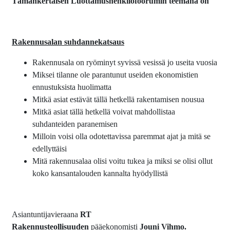
Tämänkertaisen Luottamushenkilöfoorumin teemana on
Rakennusalan suhdannekatsaus
Rakennusala on ryöminyt syvissä vesissä jo useita vuosia
Miksei tilanne ole parantunut useiden ekonomistien
ennustuksista huolimatta
Mitkä asiat estävät tällä hetkellä rakentamisen nousua
Mitkä asiat tällä hetkellä voivat mahdollistaa
suhdanteiden paranemisen
Milloin voisi olla odotettavissa paremmat ajat ja mitä se
edellyttäisi
Mitä rakennusalaa olisi voitu tukea ja miksi se olisi ollut
koko kansantalouden kannalta hyödyllistä
Asiantuntijavieraana
RT
Rakennusteollisuuden
pääekonomisti
Jouni Vihmo.