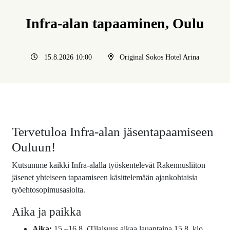
Infra-alan tapaaminen, Oulu
15.8.2026 10:00
Original Sokos Hotel Arina
Tervetuloa Infra-alan jäsentapaamiseen
Ouluun!
Kutsumme kaikki Infra-alalla työskentelevät Rakennusliiton
jäsenet yhteiseen tapaamiseen käsittelemään ajankohtaisia
työehtosopimusasioita.
Aika ja paikka
Aika:
15.–16.8. (Tilaisuus alkaa lauantaina 15.8. klo