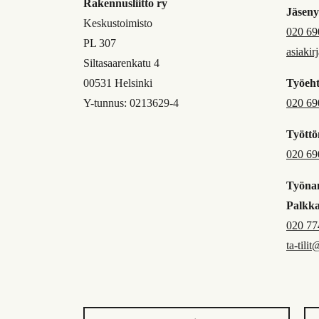
Rakennusliitto ry
Jäseny
Keskustoimisto
020 69
PL 307
asiakir
Siltasaarenkatu 4
00531 Helsinki
Työeht
Y-tunnus: 0213629-4
020 69
Työttö
020 69
Työnan
Palkk
020 77
ta-tilit