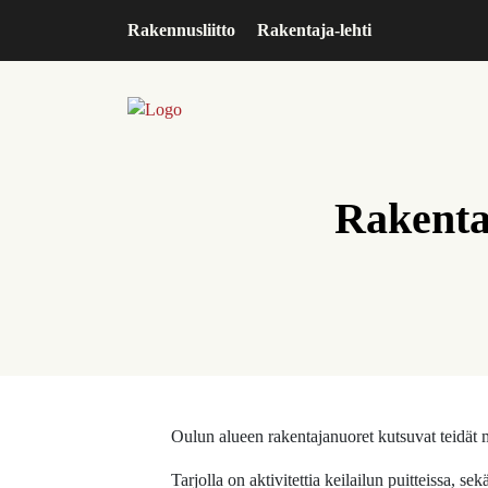
Rakennusliitto
Rakentaja-lehti
Rakenta
Oulun alueen rakentajanuoret kutsuvat teidät
Tarjolla on aktivitettia keilailun puitteissa, se