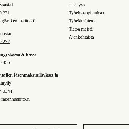
ysasiat
Jäsenyys
0 231
Työehtosopimukset
jat@rakennusliitto.fi
Työelämätietoa
Tietoa meistä
oasiat
Ajankohtaista
0 232
myyskassa A-kassa
0 455
tajien jäsenmaksutilitykset ja
amylly
4 3344
@rakennusliitto.fi