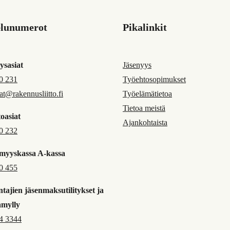
elunumerot
Pikalinkit
ysasiat
Jäsenyys
0 231
Työehtosopimukset
jat@rakennusliitto.fi
Työelämätietoa
Tietoa meistä
oasiat
Ajankohtaista
0 232
myyskassa A-kassa
0 455
tajien jäsenmaksutilitykset ja
amylly
4 3344