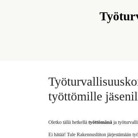
Työturv
Työturvallisuusko
työttömille jäseni
Oletko tällä hetkellä
työttömänä
ja työturvall
Ei hätää! Tule Rakennusliiton järjestämään työ