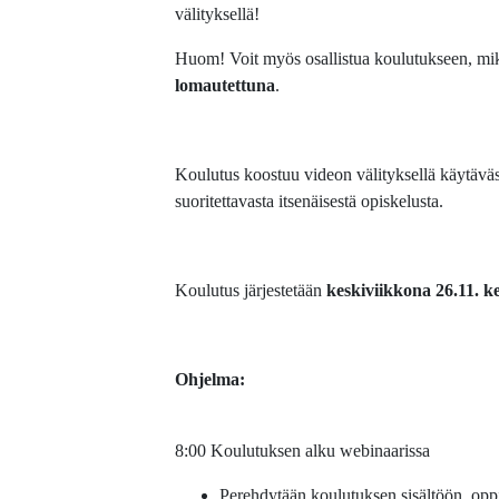
välityksellä!
Huom! Voit myös osallistua koulutukseen, mik
lomautettuna
.
Koulutus koostuu videon välityksellä käytävä
suoritettavasta itsenäisestä opiskelusta.
Koulutus järjestetään
keskiviikkona 26.11. ke
Ohjelma:
8:00 Koulutuksen alku webinaarissa
Perehdytään koulutuksen sisältöön, oppi