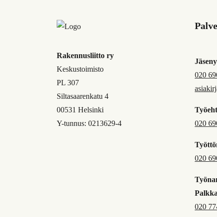
Palv
Rakennusliitto ry
Jäseny
Keskustoimisto
020 69
PL 307
asiakir
Siltasaarenkatu 4
00531 Helsinki
Työeht
Y-tunnus: 0213629-4
020 69
Työttö
020 69
Työnan
Palkk
020 77