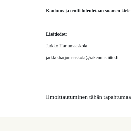
Koulutus ja tentti toteutetaan suomen kielel
Lisätiedot:
Jarkko Harjumaaskola
jarkko.harjumaaskola@rakennusliitto.fi
Ilmoittautuminen tähän tapahtumaan 