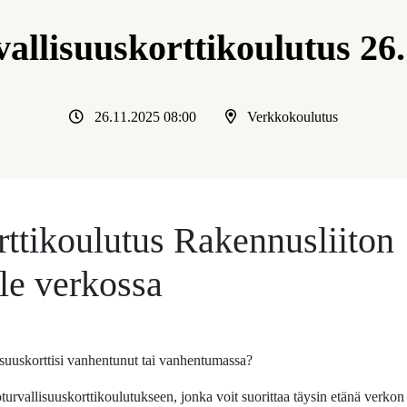
allisuuskorttikoulutus 26
26.11.2025 08:00
Verkkokoulutus
rttikoulutus Rakennusliiton
lle verkossa
isuuskorttisi vanhentunut tai vanhentumassa?
turvallisuuskorttikoulutukseen, jonka voit suorittaa täysin etänä verkon