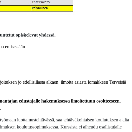
uutetut opiskelevat yhdessä.
tua entisestään.
joituksen jo edellisillasta alkaen, ilmoita asiasta lomakkeen Terveisiä
antajan edustajalle hakemuksessa ilmoitettuun osoitteeseen.
.
i työmaan luottamustehtävässä, saa tehtäväkohtaisen koulutuksen ajalta
muksen koulutussopimuksessa. Kurssista ei aiheudu osallistujalle