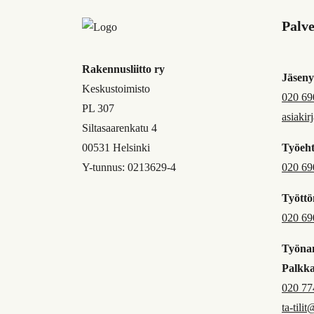
Palv
Rakennusliitto ry
Jäseny
Keskustoimisto
020 69
PL 307
asiakir
Siltasaarenkatu 4
00531 Helsinki
Työeht
Y-tunnus: 0213629-4
020 69
Työttö
020 69
Työnan
Palkk
020 77
ta-tilit