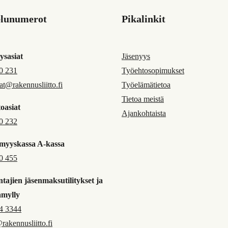
elunumerot
Pikalinkit
ysasiat
Jäsenyys
0 231
Työehtosopimukset
jat@rakennusliitto.fi
Työelämätietoa
Tietoa meistä
oasiat
Ajankohtaista
0 232
myyskassa A-kassa
0 455
tajien jäsenmaksutilitykset ja
amylly
4 3344
@rakennusliitto.fi