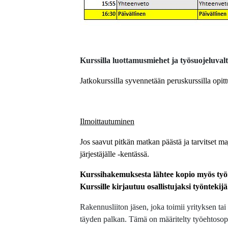
Kurssilla luottamusmiehet ja työsuojeluvalt
Jatkokurssilla syvennetään peruskurssilla opit
Ilmoittautuminen
Jos saavut pitkän matkan päästä ja tarvitset ma
järjestäjälle -kentässä.
Kurssihakemuksesta lähtee kopio myös työn
Kurssille kirjautuu osallistujaksi työntekijä
Rakennusliiton jäsen, joka toimii yrityksen ta
täyden palkan. Tämä on määritelty työehtosopi