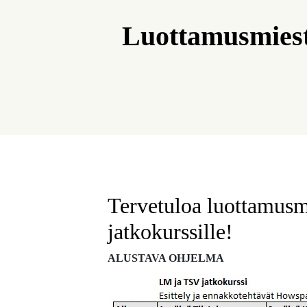
Luottamusmieste
Tervetuloa luottamusmi
jatkokurssille!
ALUSTAVA OHJELMA