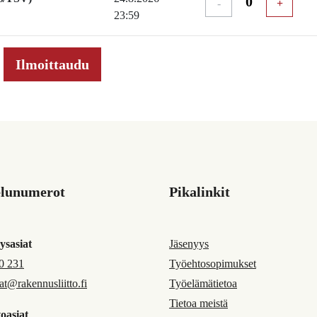
-
+
23:59
elunumerot
Pikalinkit
ysasiat
Jäsenyys
0 231
Työehtosopimukset
jat@rakennusliitto.fi
Työelämätietoa
Tietoa meistä
oasiat