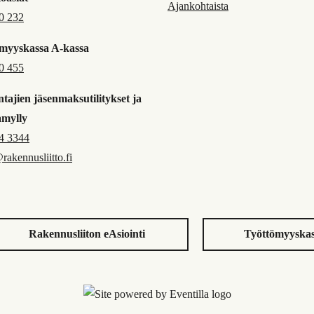
Ajankohtaista
0 232
myyskassa A-kassa
0 455
tajien jäsenmaksutilitykset ja
amylly
4 3344
@rakennusliitto.fi
Rakennusliiton eAsiointi
Työttömyyskas