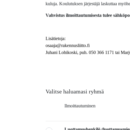
kuluja. Koulutuksen järjestäjä laskuttaa myö
Vahvistus ilmoittautumisesta tulee sähköpos
Lisätietoja:
osaaja@rakennusliitto.fi
Juhani Lohikoski, puh. 050 366 1171 tai Marj
Valitse haluamasi ryhmä
Ilmoittautuminen
Luottamushenkilö (luottamusmie