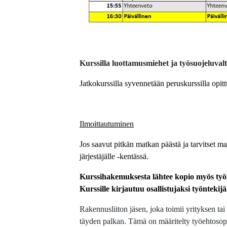
Kurssilla luottamusmiehet ja työsuojeluvalt
Jatkokurssilla syvennetään peruskurssilla opit
Ilmoittautuminen
Jos saavut pitkän matkan päästä ja tarvitset ma
järjestäjälle -kentässä.
Kurssihakemuksesta lähtee kopio myös työn
Kurssille kirjautuu osallistujaksi työntekijä
Rakennusliiton jäsen, joka toimii yrityksen ta
täyden palkan. Tämä on määritelty työehtosopi