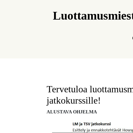
Luottamusmieste
Tervetuloa luottamusmi
jatkokurssille!
ALUSTAVA OHJELMA