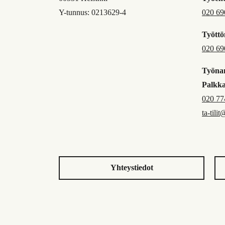
Y-tunnus: 0213629-4
020 69
Työttö
020 69
Työnan
Palkk
020 77
ta-tilit
Yhteystiedot