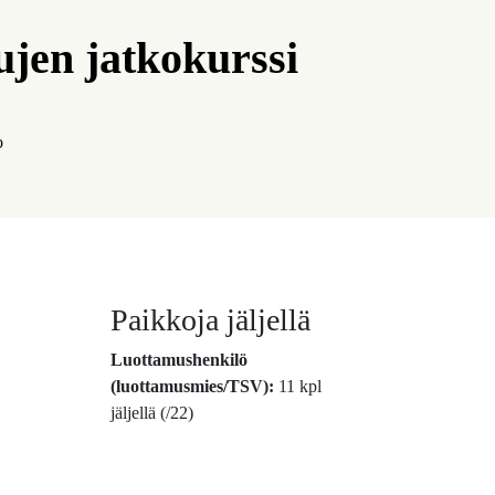
ujen jatkokurssi
o
Paikkoja jäljellä
Luottamushenkilö
(luottamusmies/TSV):
11 kpl
jäljellä (/22)