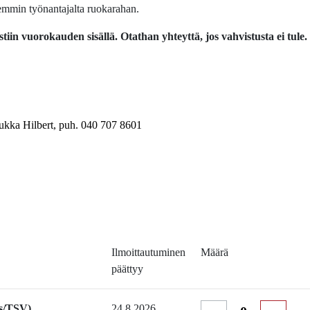
hemmin työnantajalta ruokarahan.
tiin vuorokauden sisällä. Otathan yhteyttä, jos vahvistusta ei tule.
ukka Hilbert, puh. 040 707 8601
Ilmoittautuminen
Määrä
päättyy
s/TSV)
24.8.2026