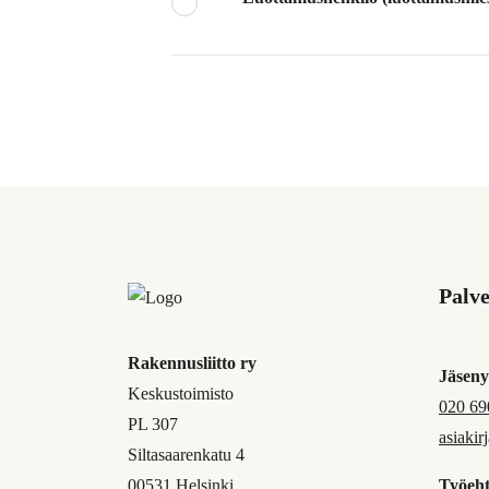
Palv
Rakennusliitto ry
Jäseny
Keskustoimisto
020 69
PL 307
asiakir
Siltasaarenkatu 4
00531 Helsinki
Työeht