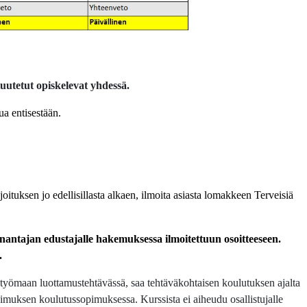
uutetut opiskelevat yhdessä.
tua entisestään.
joituksen jo edellisillasta alkaen, ilmoita asiasta lomakkeen Terveisiä
antajan edustajalle hakemuksessa ilmoitettuun osoitteeseen.
.
i työmaan luottamustehtävässä, saa tehtäväkohtaisen koulutuksen ajalta
muksen koulutussopimuksessa. Kurssista ei aiheudu osallistujalle