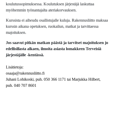
koulutussopimuksessa. Koulutuksen järjestäjä laskuttaa
myöhemmin työnantajalta ateriakorvauksen.
Kurssista ei aiheudu osallistujalle kuluja. Rakennusliitto maksaa
kurssin aikana opetuksen, ruokailun, matkat ja tarvittaessa
majoituksen.
Jos saavut pitkän matkan päästä ja tarvitset majoituksen jo
edellisillasta alkaen, ilmoita asiasta lomakkeen Terveisiä
järjestäjälle -kentässä.
Lisätietoja:
osaaja@rakennusliitto.fi
Juhani Lohikoski, puh. 050 366 1171 tai
Marjukka Hilbert,
puh. 040 707 8601