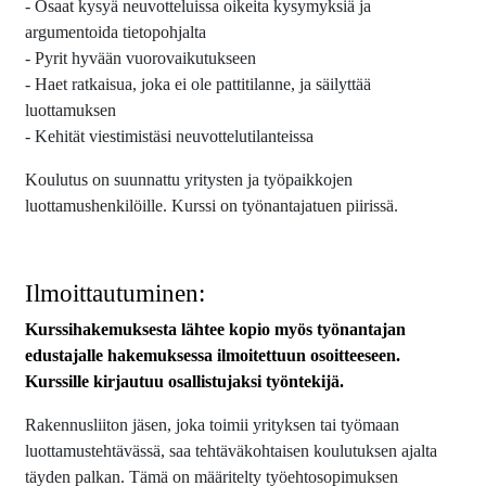
- Osaat kysyä neuvotteluissa oikeita kysymyksiä ja
argumentoida tietopohjalta
- Pyrit hyvään vuorovaikutukseen
- Haet ratkaisua, joka ei ole pattitilanne, ja säilyttää
luottamuksen
- Kehität viestimistäsi neuvottelutilanteissa
Koulutus on suunnattu yritysten ja työpaikkojen
luottamushenkilöille. Kurssi on työnantajatuen piirissä.
Ilmoittautuminen:
Kurssihakemuksesta lähtee kopio myös työnantajan
edustajalle hakemuksessa ilmoitettuun osoitteeseen.
Kurssille kirjautuu osallistujaksi työntekijä.
Rakennusliiton jäsen, joka toimii yrityksen tai työmaan
luottamustehtävässä, saa tehtäväkohtaisen koulutuksen ajalta
täyden palkan. Tämä on määritelty työehtosopimuksen