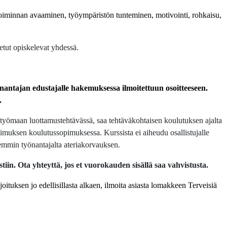
toiminnan avaaminen, työympäristön tunteminen, motivointi, rohkaisu,
etut opiskelevat yhdessä.
antajan edustajalle hakemuksessa ilmoitettuun osoitteeseen.
.
i työmaan luottamustehtävässä, saa tehtäväkohtaisen koulutuksen ajalta
muksen koulutussopimuksessa. Kurssista ei aiheudu osallistujalle
emmin työnantajalta ateriakorvauksen.
tiin. Ota yhteyttä, jos et vuorokauden sisällä saa vahvistusta.
joituksen jo edellisillasta alkaen, ilmoita asiasta lomakkeen Terveisiä