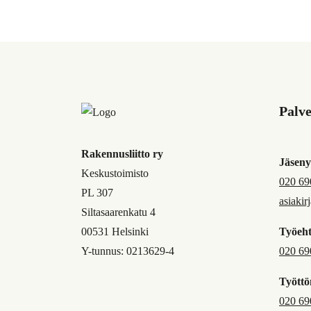
Palv
Rakennusliitto ry
Jäseny
Keskustoimisto
020 69
PL 307
asiakir
Siltasaarenkatu 4
00531 Helsinki
Työeht
Y-tunnus: 0213629-4
020 69
Työttö
020 69