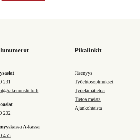
elunumerot
Pikalinkit
ysasiat
Jäsenyys
0 231
Työehtosopimukset
jat@rakennusliitto.fi
Työelämätietoa
Tietoa meistä
oasiat
Ajankohtaista
0 232
myyskassa A-kassa
0 455