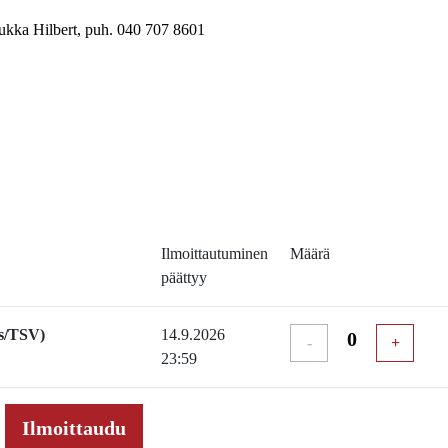
ukka Hilbert, puh. 040 707 8601
Ilmoittautuminen
Määrä
päättyy
s/TSV)
14.9.2026
-
+
23:59