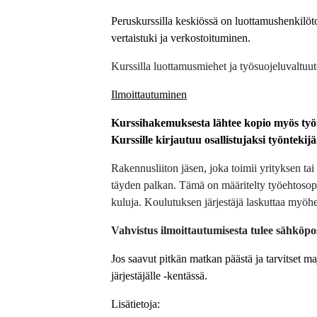
Peruskurssilla keskiössä on luottamushenkilö
vertaistuki ja verkostoituminen.
Kurssilla luottamusmiehet ja työsuojeluvaltuut
Ilmoittautuminen
Kurssihakemuksesta lähtee kopio myös työn
Kurssille kirjautuu osallistujaksi työntekijä
Rakennusliiton jäsen, joka toimii yrityksen ta
täyden palkan. Tämä on määritelty työehtosopi
kuluja. Koulutuksen järjestäjä laskuttaa myöh
Vahvistus ilmoittautumisesta tulee sähköpos
J
os saavut pitkän matkan päästä ja tarvitset ma
järjestäjälle -kentässä.
Lisätietoja: