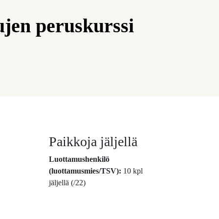
ujen peruskurssi
Paikkoja jäljellä
Luottamushenkilö
(luottamusmies/TSV):
10 kpl
jäljellä (/22)