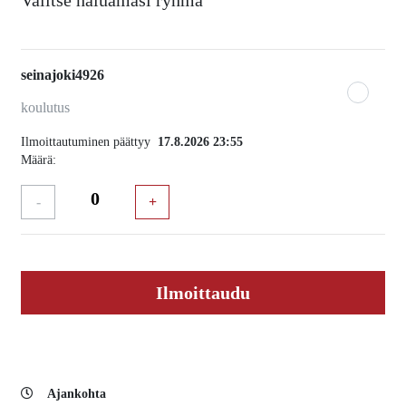
Valitse haluamasi ryhmä
seinajoki4926
koulutus
Ilmoittautuminen päättyy
17.8.2026 23:55
Määrä:
-
+
Ajankohta