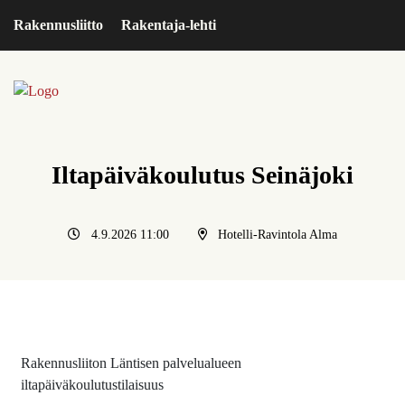
Rakennusliitto
Rakentaja-lehti
Iltapäiväkoulutus Seinäjoki
4.9.2026 11:00
Hotelli-Ravintola Alma
Rakennusliiton Läntisen palvelualueen
iltapäiväkoulutustilaisuus