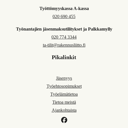
Työttömyyskassa A-kassa
020 690 455
Työnantajien jäsenmaksutilitykset ja Palkkamylly
020 774 3344
ta-tilit@rakennusliitto.fi
Pikalinkit
Jäsenyys
Työehtosopimukset
Työelämätietoa
Tietoa meistä
Ajankohtaista