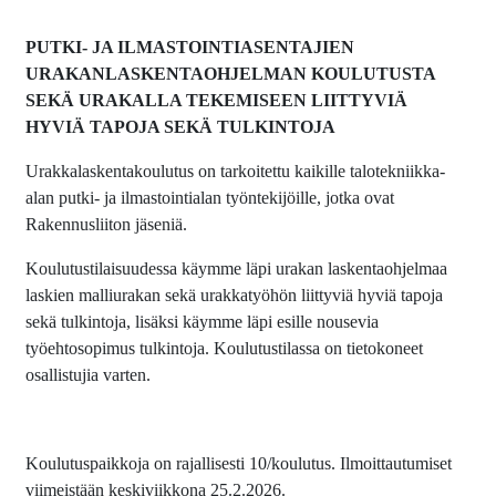
PUTKI- JA ILMASTOINTIASENTAJIEN
URAKANLASKENTAOHJELMAN KOULUTUSTA
SEKÄ URAKALLA TEKEMISEEN LIITTYVIÄ
HYVIÄ TAPOJA SEKÄ TULKINTOJA
Urakkalaskentakoulutus on tarkoitettu kaikille talotekniikka-
alan putki- ja ilmastointialan työntekijöille, jotka ovat
Rakennusliiton jäseniä.
Koulutustilaisuudessa käymme läpi urakan laskentaohjelmaa
laskien malliurakan sekä urakkatyöhön liittyviä hyviä tapoja
sekä tulkintoja, lisäksi käymme läpi esille nousevia
työehtosopimus tulkintoja. Koulutustilassa on tietokoneet
osallistujia varten.
Koulutuspaikkoja on rajallisesti 10/koulutus. Ilmoittautumiset
viimeistään keskiviikkona 25.2.2026.